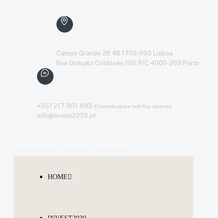
Campo Grande 28 4B 1700-093 Lisboa
Rua Gonçalo Cristóvão,185 R/C 4000-269 Porto
+351 217 961 493
(Chamada para a rede fixa nacional)
info@invest2030.pt
Consultoria de Projetos e Investimentos
HOME