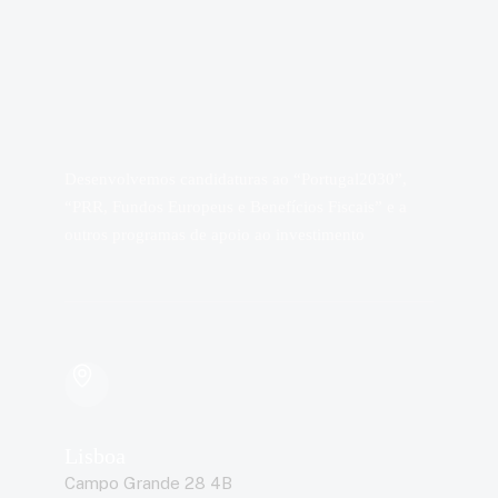
Desenvolvemos candidaturas ao “Portugal2030”,
“PRR, Fundos Europeus e Benefícios Fiscais” e a
outros programas de apoio ao investimento
Lisboa
Campo Grande 28 4B